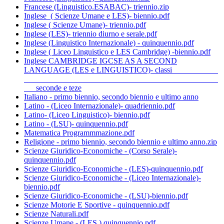
Francese (Linguistico.ESABAC)- triennio.zip
Inglese ( Scienze Umane e LES)- biennio.pdf
Inglese ( Scienze Umane)- triennio.pdf
Inglese (LES)- triennio diurno e serale.pdf
Inglese (Linguistico Internazionale) - quinquennio.pdf
Inglese ( Liceo Linguistico e LES Cambridge) -biennio.pdf
Inglese CAMBRIDGE IGCSE AS A SECOND
LANGUAGE (LES e LINGUISTICO)- classi
seconde e teze
Italiano - primo biennio, secondo biennio e ultimo anno
Latino - (Liceo Internazionale)- quadriennio.pdf
Latino- (Liceo Linguistico)- biennio.pdf
Latino - (LSU)- quinquennio.pdf
Matematica Programmmazione.pdf
Religione - primo biennio, secondo biennio e ultimo anno.zip
Scienze Giuridico-Economiche - (Corso Serale)-
quinquennio.pdf
Scienze Giuridico-Economiche - (LES)-quinquennio.pdf
Scienze Giuridico-Economiche - (Liceo Internazionale)-
biennio.pdf
Scienze Giuridico-Economiche - (LSU)-biennio.pdf
Scienze Motorie E Sportive - quinquennio.pdf
Scienze Naturali.pdf
Scienze Umane - (LES ) quinquennio.pdf