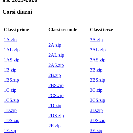
Corsi diurni
Classi prime
Classi seconde
Classi terze
1A.zip
3A.zip
2A.zip
1AL.zip
3AL.zip
2AL.zip
1AS.zip
3AS.zip
2AS.zip
1B.zip
3B.zip
2B.zip
1BS.zip
3BS.zip
2BS.zip
1C.zip
3C.zip
2CS.zip
1CS.zip
3CS.zip
2D.zip
1D.zip
3D.zip
2DS.zip
1DS.zip
3DS.zip
2E.zip
1E.zip
3E.zip