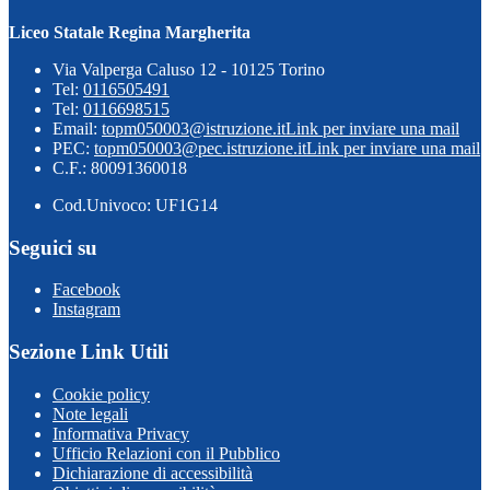
Liceo Statale Regina Margherita
Via Valperga Caluso 12 - 10125 Torino
Tel:
0116505491
Tel:
0116698515
Email:
topm050003@istruzione.it
Link per inviare una mail
PEC:
topm050003@pec.istruzione.it
Link per inviare una mail
C.F.: 80091360018
Cod.Univoco: UF1G14
Seguici su
Facebook
Instagram
Sezione Link Utili
Cookie policy
Note legali
Informativa Privacy
Ufficio Relazioni con il Pubblico
Dichiarazione di accessibilità