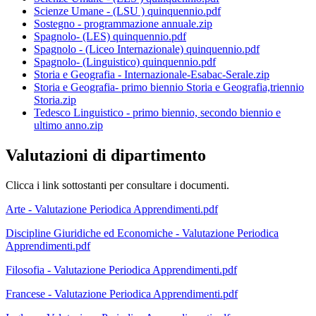
Scienze Umane - (LSU ) quinquennio.pdf
Sostegno - programmazione annuale.zip
Spagnolo- (LES) quinquennio.pdf
Spagnolo - (Liceo Internazionale) quinquennio.pdf
Spagnolo- (Linguistico) quinquennio.pdf
Storia e Geografia - Internazionale-Esabac-Serale.zip
Storia e Geografia- primo biennio Storia e Geografia,triennio
Storia.zip
Tedesco Linguistico - primo biennio, secondo biennio e
ultimo anno.zip
Valutazioni di dipartimento
Clicca i link sottostanti per consultare i documenti.
Arte - Valutazione Periodica Apprendimenti.pdf
Discipline Giuridiche ed Economiche - Valutazione Periodica
Apprendimenti.pdf
Filosofia - Valutazione Periodica Apprendimenti.pdf
Francese - Valutazione Periodica Apprendimenti.pdf