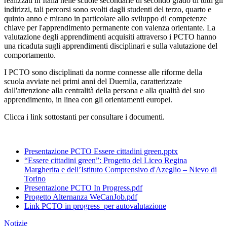
realizzati in Italia nelle scuole secondarie di secondo grado di tutti gli
indirizzi, tali percorsi sono svolti dagli studenti del terzo, quarto e
quinto anno e mirano in particolare allo sviluppo di competenze
chiave per l'apprendimento permanente con valenza orientante. La
valutazione degli apprendimenti acquisiti attraverso i PCTO hanno
una ricaduta sugli apprendimenti disciplinari e sulla valutazione del
comportamento.
I PCTO sono disciplinati da norme connesse alle riforme della
scuola avviate nei primi anni del Duemila, caratterizzate
dall'attenzione alla centralità della persona e alla qualità del suo
apprendimento, in linea con gli orientamenti europei.
Clicca i link sottostanti per consultare i documenti.
Presentazione PCTO Essere cittadini green.pptx
“Essere cittadini green”: Progetto del Liceo Regina
Margherita e dell’Istituto Comprensivo d'Azeglio – Nievo di
Torino
Presentazione PCTO In Progress.pdf
Progetto Alternanza WeCanJob.pdf
Link PCTO in progress per autovalutazione
Notizie