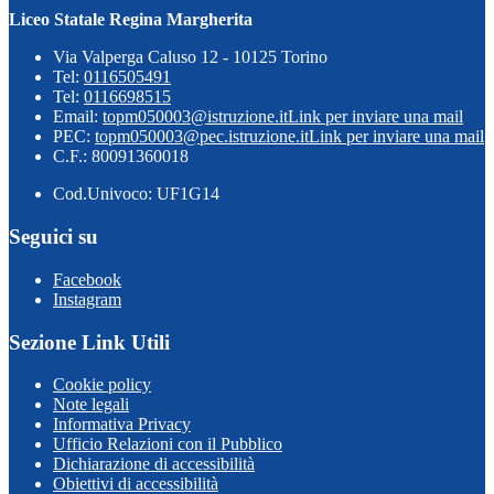
Liceo Statale Regina Margherita
Via Valperga Caluso 12 - 10125 Torino
Tel:
0116505491
Tel:
0116698515
Email:
topm050003@istruzione.it
Link per inviare una mail
PEC:
topm050003@pec.istruzione.it
Link per inviare una mail
C.F.: 80091360018
Cod.Univoco: UF1G14
Seguici su
Facebook
Instagram
Sezione Link Utili
Cookie policy
Note legali
Informativa Privacy
Ufficio Relazioni con il Pubblico
Dichiarazione di accessibilità
Obiettivi di accessibilità