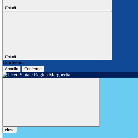
Chiudi
Chiudi
Conferma
Annulla
Conferma
close