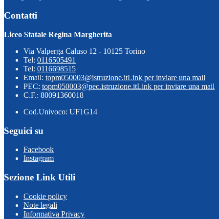
Contatti
Liceo Statale Regina Margherita
Via Valperga Caluso 12 - 10125 Torino
Tel:
0116505491
Tel:
0116698515
Email:
topm050003@istruzione.it
Link per inviare una mail
PEC:
topm050003@pec.istruzione.it
Link per inviare una mail
C.F.: 80091360018
Cod.Univoco: UF1G14
Seguici su
Facebook
Instagram
Sezione Link Utili
Cookie policy
Note legali
Informativa Privacy