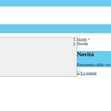
Home
>
Novità
Novità
Panoramica delle voc