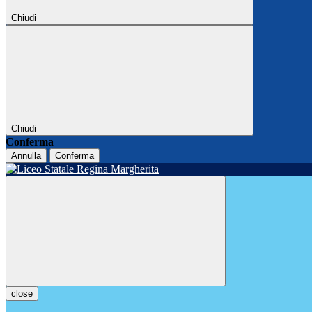
Chiudi
Chiudi
Conferma
Annulla
Conferma
close