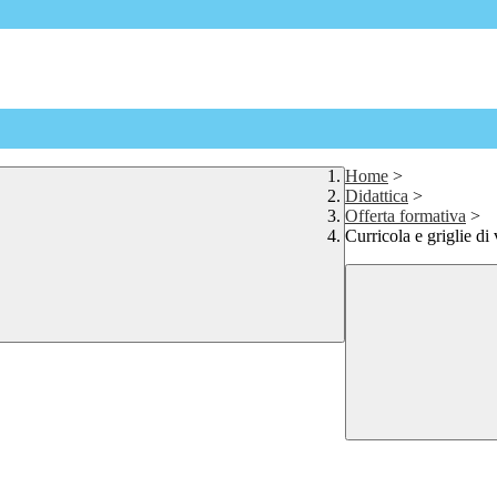
Home
>
Didattica
>
Offerta formativa
>
Curricola e griglie di