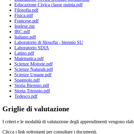
Educazione Civica classe quinta.pdf
Filosofia.pdf
Fisica.pdf
Francese.pdf
Inglese.zip
IRC.pdf
Italiano.pdf
Laboratorio di filosofia - biennio SU
Laboratorio SDIA
Latino.pdf
Matematica.pdf
Scienze Motorie.pdf
Scienze Naturali.pdf
Scienze Umane.pdf
Spagnolo.pdf
Storia Biennio.pdf
Storia Triennio.pdf
Tedesco.pdf
Griglie di valutazione
I criteri e le modalità di valutazione degli apprendimenti vengono elab
Clicca i link sottostanti per consultare i documenti.