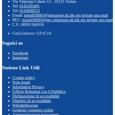
Via Valperga Caluso 12 - 10125 Torino
Tel:
0116505491
Tel:
0116698515
Email:
topm050003@istruzione.it
Link per inviare una mail
PEC:
topm050003@pec.istruzione.it
Link per inviare una mail
C.F.: 80091360018
Cod.Univoco: UF1G14
Seguici su
Facebook
Instagram
Sezione Link Utili
Cookie policy
Note legali
Informativa Privacy
Ufficio Relazioni con il Pubblico
Dichiarazione di accessibilità
Obiettivi di accessibilità
Whistleblowing
Gestione consensi cookie
Amministrazione trasparente