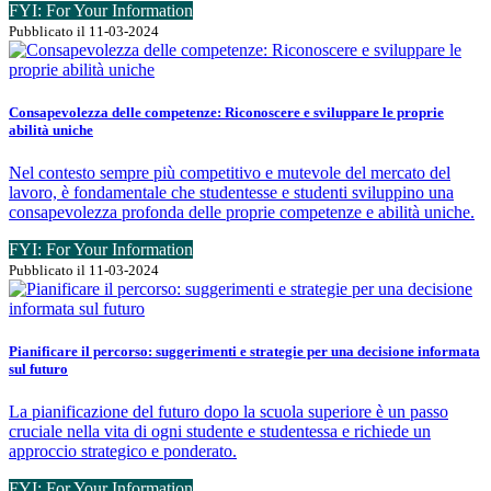
FYI: For Your Information
Pubblicato il 11-03-2024
Consapevolezza delle competenze: Riconoscere e sviluppare le proprie
abilità uniche
Nel contesto sempre più competitivo e mutevole del mercato del
lavoro, è fondamentale che studentesse e studenti sviluppino una
consapevolezza profonda delle proprie competenze e abilità uniche.
FYI: For Your Information
Pubblicato il 11-03-2024
Pianificare il percorso: suggerimenti e strategie per una decisione informata
sul futuro
La pianificazione del futuro dopo la scuola superiore è un passo
cruciale nella vita di ogni studente e studentessa e richiede un
approccio strategico e ponderato.
FYI: For Your Information