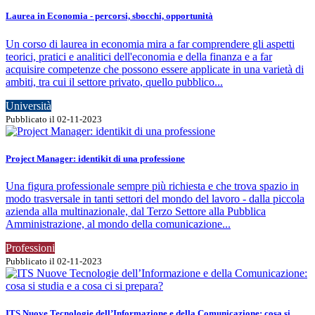
Laurea in Economia - percorsi, sbocchi, opportunità
Un corso di laurea in economia mira a far comprendere gli aspetti
teorici, pratici e analitici dell'economia e della finanza e a far
acquisire competenze che possono essere applicate in una varietà di
ambiti, tra cui il settore privato, quello pubblico...
Università
Pubblicato il 02-11-2023
Project Manager: identikit di una professione
Una figura professionale sempre più richiesta e che trova spazio in
modo trasversale in tanti settori del mondo del lavoro - dalla piccola
azienda alla multinazionale, dal Terzo Settore alla Pubblica
Amministrazione, al mondo della comunicazione...
Professioni
Pubblicato il 02-11-2023
ITS Nuove Tecnologie dell’Informazione e della Comunicazione: cosa si