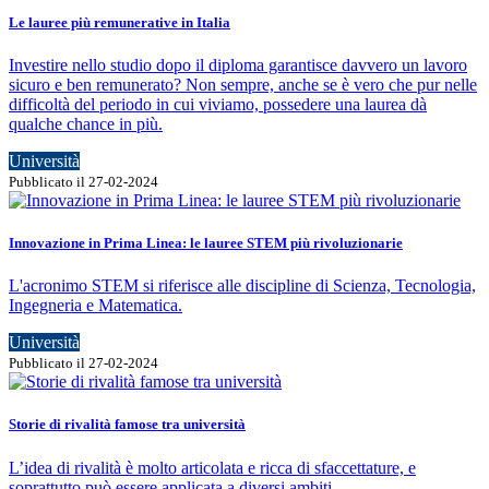
Le lauree più remunerative in Italia
Investire nello studio dopo il diploma garantisce davvero un lavoro
sicuro e ben remunerato? Non sempre, anche se è vero che pur nelle
difficoltà del periodo in cui viviamo, possedere una laurea dà
qualche chance in più.
Università
Pubblicato il 27-02-2024
Innovazione in Prima Linea: le lauree STEM più rivoluzionarie
L'acronimo STEM si riferisce alle discipline di Scienza, Tecnologia,
Ingegneria e Matematica.
Università
Pubblicato il 27-02-2024
Storie di rivalità famose tra università
L’idea di rivalità è molto articolata e ricca di sfaccettature, e
soprattutto può essere applicata a diversi ambiti