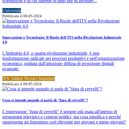
scientifiche e di chi farebbe di tutto pur di lavorare...
Università
Pubblicato il 09-05-2024
Innovazione e Tecnologia: Il Ruolo dell'ITS nella Rivoluzione Industriale
4.0
L'Industria 4.0, o quarta rivoluzione industriale, è una
trasformazione radicale nei processi produttivi e nell'organizzazione
economica, guidata dall'adozione diffusa di tecnologie digitali
avanzate.
ITS: Istituti Tecnici Superiori
Pubblicato il 09-05-2024
Cosa si intende quando si parla di "fuga di cervelli"?
L'espressione "fuga di cervelli" è sempre più usata all'interno di
programmi televisivi e contesti politici, ma cosa significa e perché
rappresenta un fenomeno così rilevante per giovani e meno giovani?