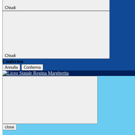
Chiudi
Chiudi
Conferma
Annulla
Conferma
close