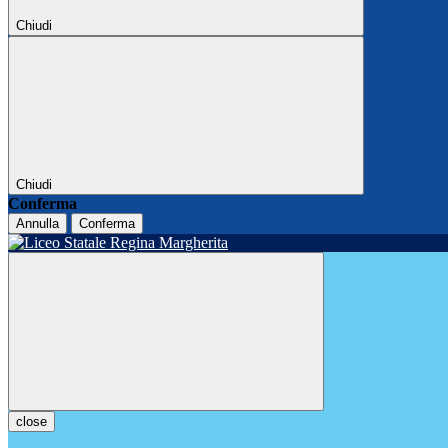
Chiudi
Chiudi
Conferma
Annulla
Conferma
close