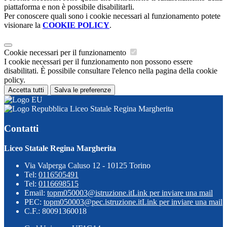
piattaforma e non è possibile disabilitarli.
Per conoscere quali sono i cookie necessari al funzionamento potete
visionare la
COOKIE POLICY
.
Cookie necessari per il funzionamento
I cookie necessari per il funzionamento non possono essere
disabilitati. È possibile consultare l'elenco nella pagina della cookie
policy.
Accetta tutti
Salva le preferenze
Liceo Statale Regina Margherita
Contatti
Liceo Statale Regina Margherita
Via Valperga Caluso 12 - 10125 Torino
Tel:
0116505491
Tel:
0116698515
Email:
topm050003@istruzione.it
Link per inviare una mail
PEC:
topm050003@pec.istruzione.it
Link per inviare una mail
C.F.: 80091360018