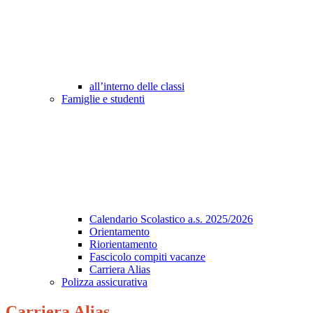
all’interno delle classi
Famiglie e studenti
Calendario Scolastico a.s. 2025/2026
Orientamento
Riorientamento
Fascicolo compiti vacanze
Carriera Alias
Polizza assicurativa
Carriera Alias