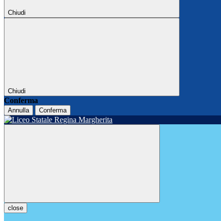
Chiudi
Chiudi
Conferma
Annulla
Conferma
close