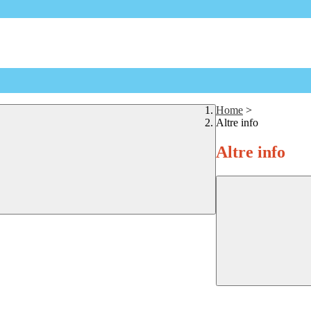
Home
>
Altre info
Altre info