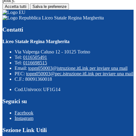
policy.
Accetta tutti
Salva le preferenze
Liceo Statale Regina Margherita
Contatti
Liceo Statale Regina Margherita
Via Valperga Caluso 12 - 10125 Torino
Tel:
0116505491
Tel:
0116698515
Email:
topm050003@istruzione.it
Link per inviare una mail
PEC:
topm050003@pec.istruzione.it
Link per inviare una mail
C.F.: 80091360018
Cod.Univoco: UF1G14
Seguici su
Facebook
Instagram
Sezione Link Utili