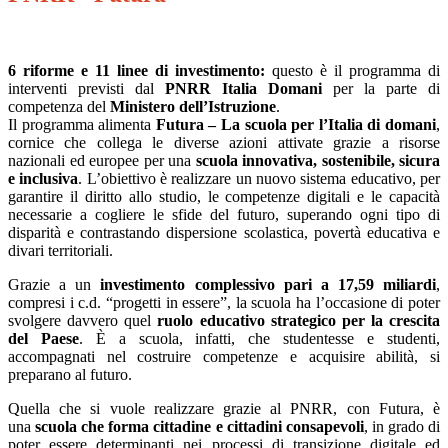
6 riforme e 11 linee di investimento:
questo è il programma di
interventi previsti dal
PNRR Italia Domani
per la parte di
competenza del
Ministero dell’Istruzione
.
Il programma alimenta
Futura – La scuola per l’Italia di domani
,
cornice che collega le diverse azioni attivate grazie a risorse
nazionali ed europee per una
scuola innovativa, sostenibile, sicura
e inclusiva
. L’obiettivo è realizzare un nuovo sistema educativo, per
garantire il diritto allo studio, le competenze digitali e le capacità
necessarie a cogliere le sfide del futuro, superando ogni tipo di
disparità e contrastando dispersione scolastica, povertà educativa e
divari territoriali.
Grazie a un
investimento complessivo pari a 17,59 miliardi
,
compresi i c.d. “progetti in essere”, la scuola ha l’occasione di poter
svolgere davvero quel
ruolo educativo strategico
per la crescita
del Paese
. È a scuola, infatti, che studentesse e studenti,
accompagnati nel costruire competenze e acquisire abilità, si
preparano al futuro.
Quella che si vuole realizzare grazie al PNRR, con Futura, è
una
scuola che forma cittadine e cittadini consapevoli
, in grado di
poter essere determinanti nei processi di transizione digitale ed