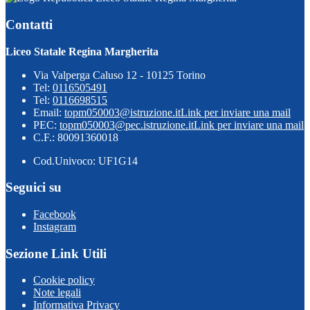
Contatti
Liceo Statale Regina Margherita
Via Valperga Caluso 12 - 10125 Torino
Tel:
0116505491
Tel:
0116698515
Email:
topm050003@istruzione.it
Link per inviare una mail
PEC:
topm050003@pec.istruzione.it
Link per inviare una mail
C.F.: 80091360018
Cod.Univoco: UF1G14
Seguici su
Facebook
Instagram
Sezione Link Utili
Cookie policy
Note legali
Informativa Privacy