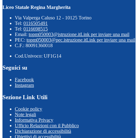
Liceo Statale Regina Margherita
Via Valperga Caluso 12 - 10125 Torino
Tel:
0116505491
Tel:
0116698515
Email:
topm050003@istruzione.it
Link per inviare una mail
PEC:
topm050003@pec.istruzione.it
Link per inviare una mail
C.F.: 80091360018
Cod.Univoco: UF1G14
Seguici su
Facebook
Instagram
Sezione Link Utili
Cookie policy
Note legali
Informativa Privacy
Ufficio Relazioni con il Pubblico
Dichiarazione di accessibilità
Obiettivi di accessibilità