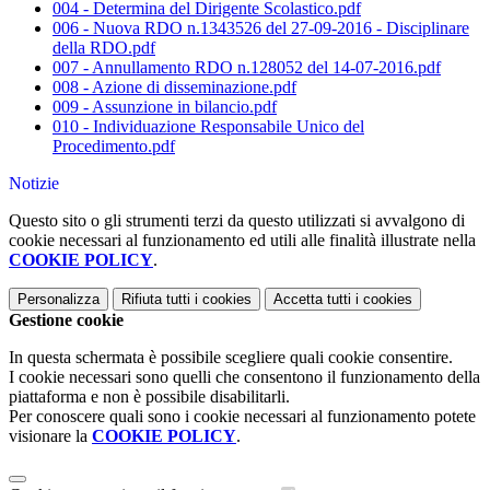
004 - Determina del Dirigente Scolastico.pdf
006 - Nuova RDO n.1343526 del 27-09-2016 - Disciplinare
della RDO.pdf
007 - Annullamento RDO n.128052 del 14-07-2016.pdf
008 - Azione di disseminazione.pdf
009 - Assunzione in bilancio.pdf
010 - Individuazione Responsabile Unico del
Procedimento.pdf
Notizie
Questo sito o gli strumenti terzi da questo utilizzati si avvalgono di
cookie necessari al funzionamento ed utili alle finalità illustrate nella
COOKIE POLICY
.
Personalizza
Rifiuta tutti
i cookies
Accetta tutti
i cookies
Gestione cookie
In questa schermata è possibile scegliere quali cookie consentire.
I cookie necessari sono quelli che consentono il funzionamento della
piattaforma e non è possibile disabilitarli.
Per conoscere quali sono i cookie necessari al funzionamento potete
visionare la
COOKIE POLICY
.