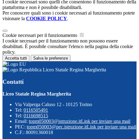
I cookie necessari sono quelli che consentono il funzionamento della
piattaforma e non è possibile disabilitarli.
Per conoscere quali sono i cookie necessari al funzionamento potete
visionare la
COOKIE POLICY
.
Cookie necessari per il funzionamento
I cookie necessari per il funzionamento non possono essere
disabilitati. È possibile consultare l'elenco nella pagina della cookie
policy.
Accetta tutti
Salva le preferenze
Liceo Statale Regina Margherita
Contatti
Liceo Statale Regina Margherita
Via Valperga Caluso 12 - 10125 Torino
Tel:
0116505491
Tel:
0116698515
Email:
topm050003@istruzione.it
Link per inviare una mail
PEC:
topm050003@pec.istruzione.it
Link per inviare una mail
C.F.: 80091360018