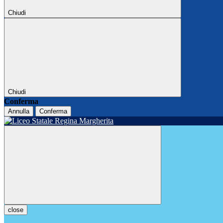
Chiudi
Chiudi
Conferma
Annulla
Conferma
close