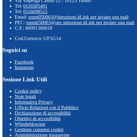
Via Valperga Caluso 12 - 10125 Torino
Tel:
0116505491
Tel:
0116698515
Email:
topm050003@istruzione.it
Link per inviare una mail
PEC:
topm050003@pec.istruzione.it
Link per inviare una mail
C.F.: 80091360018
Cod.Univoco: UF1G14
Seguici su
Facebook
Instagram
Sezione Link Utili
Cookie policy
Note legali
Informativa Privacy
Ufficio Relazioni con il Pubblico
Dichiarazione di accessibilità
Obiettivi di accessibilità
Whistleblowing
Gestione consensi cookie
Amministrazione trasparente