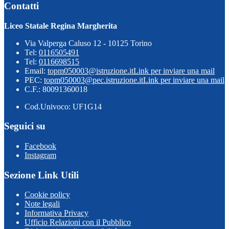
Contatti
Liceo Statale Regina Margherita
Via Valperga Caluso 12 - 10125 Torino
Tel:
0116505491
Tel:
0116698515
Email:
topm050003@istruzione.it
Link per inviare una mail
PEC:
topm050003@pec.istruzione.it
Link per inviare una mail
C.F.: 80091360018
Cod.Univoco: UF1G14
Seguici su
Facebook
Instagram
Sezione Link Utili
Cookie policy
Note legali
Informativa Privacy
Ufficio Relazioni con il Pubblico