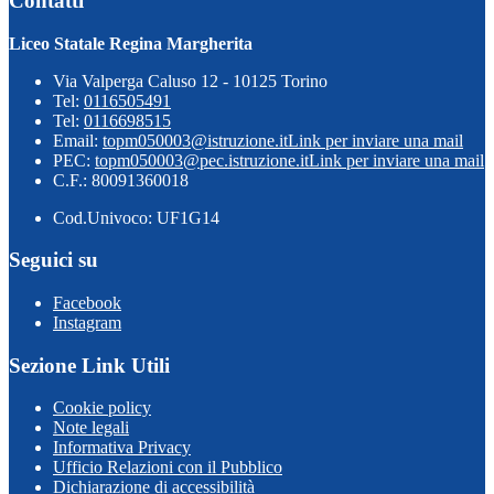
Contatti
Liceo Statale Regina Margherita
Via Valperga Caluso 12 - 10125 Torino
Tel:
0116505491
Tel:
0116698515
Email:
topm050003@istruzione.it
Link per inviare una mail
PEC:
topm050003@pec.istruzione.it
Link per inviare una mail
C.F.: 80091360018
Cod.Univoco: UF1G14
Seguici su
Facebook
Instagram
Sezione Link Utili
Cookie policy
Note legali
Informativa Privacy
Ufficio Relazioni con il Pubblico
Dichiarazione di accessibilità