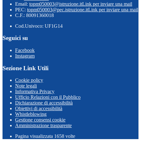
Email:
topm050003@istruzione.it
Link per inviare una mail
PEC:
topm050003@pec.istruzione.it
Link per inviare una mail
C.F.: 80091360018
Cod.Univoco: UF1G14
Seguici su
Facebook
Instagram
Sezione Link Utili
Cookie policy
Note legali
Informativa Privacy
Ufficio Relazioni con il Pubblico
Dichiarazione di accessibilità
Obiettivi di accessibilità
Whistleblowing
Gestione consensi cookie
Amministrazione trasparente
Pagina visualizzata
1658
volte