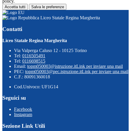
policy.
Accetta tutti
Salva le preferenze
Liceo Statale Regina Margherita
Contatti
Liceo Statale Regina Margherita
Via Valperga Caluso 12 - 10125 Torino
Tel:
0116505491
Tel:
0116698515
Email:
topm050003@istruzione.it
Link per inviare una mail
PEC:
topm050003@pec.istruzione.it
Link per inviare una mail
C.F.: 80091360018
Cod.Univoco: UF1G14
Seguici su
Facebook
Instagram
Sezione Link Utili