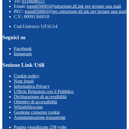
Tel:
0116698515
Email:
topm050003@istruzione.it
Link per inviare una mail
PEC:
topm050003@pec.istruzione.it
Link per inviare una mail
C.F.: 80091360018
Cod.Univoco: UF1G14
Seguici su
Facebook
Instagram
Sezione Link Utili
Cookie policy
Note legali
Informativa Privacy
Ufficio Relazioni con il Pubblico
Dichiarazione di accessibilità
Obiettivi di accessibilità
Whistleblowing
Gestione consensi cookie
Amministrazione trasparente
Pagina visualizzata
238
volte