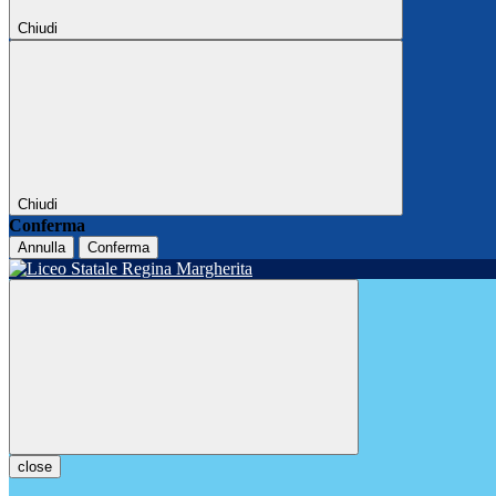
Chiudi
Chiudi
Conferma
Annulla
Conferma
close