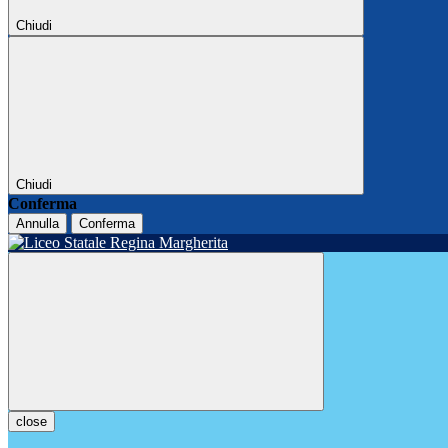
Chiudi
Chiudi
Conferma
Annulla
Conferma
close