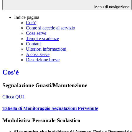
Menu di navigazione
Indice pagina
Cos'è
Come si accede al servizio
Cosa serve
Tempi e scadenze
Contatti
Ulteriori informazioni
A cosa serve
Descrizione breve
Cos'è
Segnalazione Guasti/Manutenzione
Clicca QUI
Tabella di Monitoraggio Segnalazioni Pervenute
Modulistica Personale Scolastico
Si comunica che le richieste di Assenze, Ferie e Permessi de