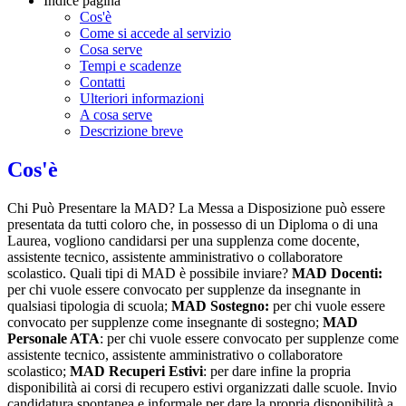
Indice pagina
Cos'è
Come si accede al servizio
Cosa serve
Tempi e scadenze
Contatti
Ulteriori informazioni
A cosa serve
Descrizione breve
Cos'è
Chi Può Presentare la MAD? La Messa a Disposizione può essere
presentata da tutti coloro che, in possesso di un Diploma o di una
Laurea, vogliono candidarsi per una supplenza come docente,
assistente tecnico, assistente amministrativo o collaboratore
scolastico. Quali tipi di MAD è possibile inviare?
MAD Docenti:
per chi vuole essere convocato per supplenze da insegnante in
qualsiasi tipologia di scuola;
MAD Sostegno:
per chi vuole essere
convocato per supplenze come insegnante di sostegno;
MAD
Personale ATA
: per chi vuole essere convocato per supplenze come
assistente tecnico, assistente amministrativo o collaboratore
scolastico;
MAD Recuperi Estivi
: per dare infine la propria
disponibilità ai corsi di recupero estivi organizzati dalle scuole. Invio
candidatura spontanea e informale per dare la propria disponibilità a