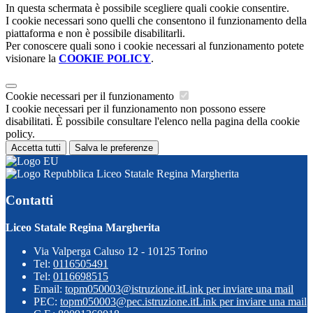
In questa schermata è possibile scegliere quali cookie consentire.
I cookie necessari sono quelli che consentono il funzionamento della
piattaforma e non è possibile disabilitarli.
Per conoscere quali sono i cookie necessari al funzionamento potete
visionare la
COOKIE POLICY
.
Cookie necessari per il funzionamento
I cookie necessari per il funzionamento non possono essere
disabilitati. È possibile consultare l'elenco nella pagina della cookie
policy.
Accetta tutti
Salva le preferenze
Liceo Statale Regina Margherita
Contatti
Liceo Statale Regina Margherita
Via Valperga Caluso 12 - 10125 Torino
Tel:
0116505491
Tel:
0116698515
Email:
topm050003@istruzione.it
Link per inviare una mail
PEC:
topm050003@pec.istruzione.it
Link per inviare una mail