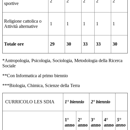
2
2
2
2
2
sportive
Religione cattolica o
1
1
1
1
1
Attività alternative
Totale ore
29
30
33
33
30
*Antropologia, Psicologia, Sociologia, Metodologia della Ricerca
Sociale
**Con Informatica al primo biennio
***Biologia, Chimica, Scienze della Terra
CURRICOLO LES SDIA
1° biennio
2° biennio
1°
2°
3°
4°
5°
anno
anno
anno
anno
anno