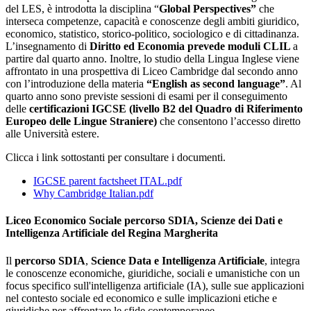
del LES, è introdotta la disciplina “
Global Perspectives”
che
interseca competenze, capacità e conoscenze degli ambiti giuridico,
economico, statistico, storico-politico, sociologico e di cittadinanza.
L’insegnamento di
Diritto ed Economia prevede moduli CLIL
a
partire dal quarto anno. Inoltre, lo studio della Lingua Inglese viene
affrontato in una prospettiva di Liceo Cambridge dal secondo anno
con l’introduzione della materia
“English as second language”
. Al
quarto anno sono previste sessioni di esami per il conseguimento
delle
certificazioni IGCSE (livello B2 del Quadro di Riferimento
Europeo delle Lingue Straniere)
che consentono l’accesso diretto
alle Università estere.
Clicca i link sottostanti per consultare i documenti.
IGCSE parent factsheet ITAL.pdf
Why Cambridge Italian.pdf
Liceo Economico Sociale percorso SDIA, Scienze dei Dati e
Intelligenza Artificiale del Regina Margherita
Il
percorso SDIA
,
Science Data e Intelligenza Artificiale
, integra
le conoscenze economiche, giuridiche, sociali e umanistiche con un
focus specifico sull'intelligenza artificiale (IA), sulle sue applicazioni
nel contesto sociale ed economico e sulle implicazioni etiche e
giuridiche per affrontare le sfide contemporanee.