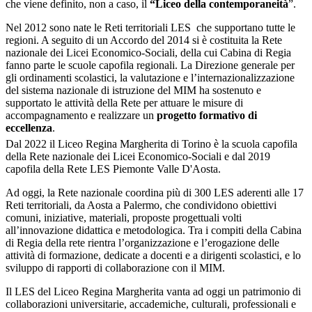
che viene definito, non a caso, il
“Liceo della contemporaneità
”.
Nel 2012 sono nate le Reti territoriali LES che supportano tutte le
regioni. A seguito di un Accordo del 2014 si è costituita la Rete
nazionale dei Licei Economico-Sociali, della cui Cabina di Regia
fanno parte le scuole capofila regionali. L
a
Direzione
generale per
gli ordinamenti scolastici, la valutazione e l’internazionalizzazione
del sistema nazionale di istruzione del MIM
ha sostenuto e
supportato le attività della Rete per attuare le misure di
accompagnamento e realizzare un
progetto formativo di
eccellenza
.
Dal 2022 il Liceo Regina Margherita di Torino è la scuola capofila
della Rete nazionale dei Licei Economico-Sociali e dal 2019
capofila della Rete LES Piemonte Valle D'Aosta.
Ad oggi, la Rete nazionale coordina più di 300 LES aderenti alle 17
Reti territoriali, da Aosta a Palermo, che condividono obiettivi
comuni, iniziative, materiali, proposte progettuali volti
all’innovazione didattica e metodologica. Tra i compiti della Cabina
di Regia della rete rientra l’organizzazione e l’erogazione delle
attività di formazione, dedicate a docenti e a dirigenti scolastici, e lo
sviluppo di rapporti di collaborazione con il MIM.
Il LES del Liceo Regina Margherita vanta ad oggi un patrimonio di
collaborazioni universitarie, accademiche, culturali, professionali e