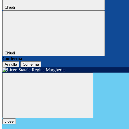
Chiudi
Chiudi
Conferma
Annulla
Conferma
close