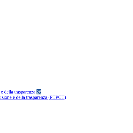
 e della trasparenza
26
ruzione e della trasparenza (PTPCT)