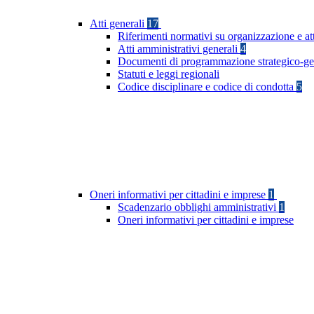
Atti generali
17
Riferimenti normativi su organizzazione e at
Atti amministrativi generali
4
Documenti di programmazione strategico-ge
Statuti e leggi regionali
Codice disciplinare e codice di condotta
5
Oneri informativi per cittadini e imprese
1
Scadenzario obblighi amministrativi
1
Oneri informativi per cittadini e imprese