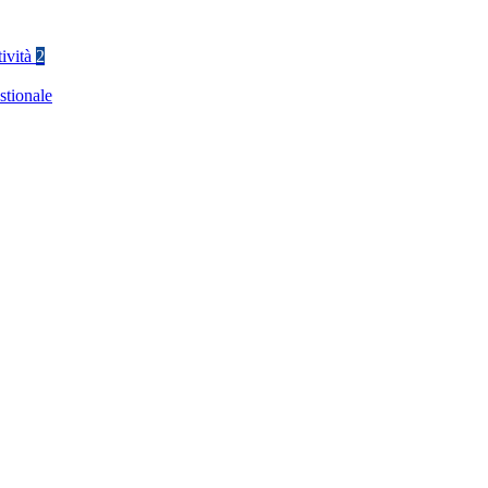
tività
2
stionale