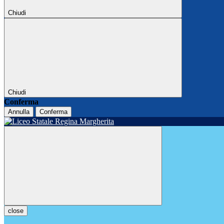
Chiudi
Chiudi
Conferma
Annulla
Conferma
close