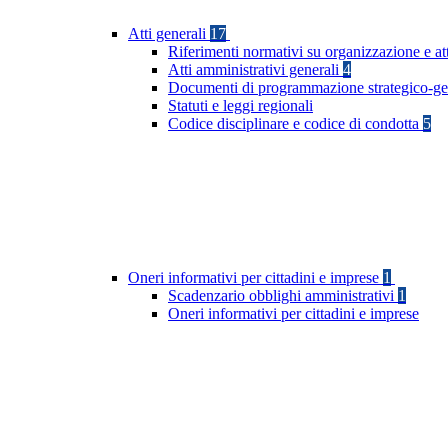
Atti generali
17
Riferimenti normativi su organizzazione e at
Atti amministrativi generali
4
Documenti di programmazione strategico-ge
Statuti e leggi regionali
Codice disciplinare e codice di condotta
5
Oneri informativi per cittadini e imprese
1
Scadenzario obblighi amministrativi
1
Oneri informativi per cittadini e imprese