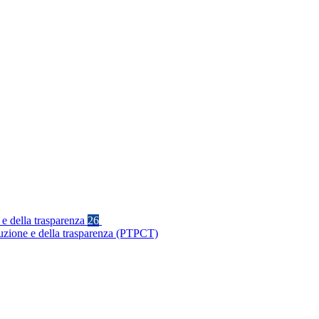
 e della trasparenza
26
ruzione e della trasparenza (PTPCT)