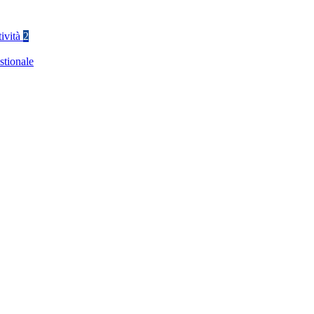
tività
2
stionale